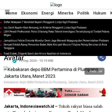
Home
Home
Ekonomi
Ekonomi
Energi
Energi
Minerba
Minerba
Politik
Politik
Hukum
Hukum
Daftar Kekayaan 7 Kandidat Kapolri Pengganti Listyo Sigit Prabowo
HUKUM
Isu Ganti Kapolri Kian Kencang, Ini Kriteria Pengganti Listyo Sigit Prabowo
Warga Kampung Tanah Merah Korban
LBH Peradi Profesional: Polisi Dilarang Pakai Teknik Investigasi Terselubung di Tindak Pidana
Migas
Kebakaran Depo Plumpang Menang
Jampidsus Febrie Diminta Mundur Demi Jaga Marwah Kejagung dan Pemerintahan Prabowo
Gugatan lawan Pertamina
Sempat Ditolak Ajang Pencarian Bakat, Maki Kini jadi Musisi Filipina Paling Bersinar di Asia
Tenggara
Redaksi
Food Estate, Oligarki Sawit, dan Krisis Keadilan di Indonesia
19 Sep 2024 - 10:19 WIB
Perbesar
Kebakaran depo BBM Pertamina di Plumpang, Jakarta Utara, Maret 2023.
Jakarta, Indonesiawatch.id –
Tokoh rakyat biasa salah