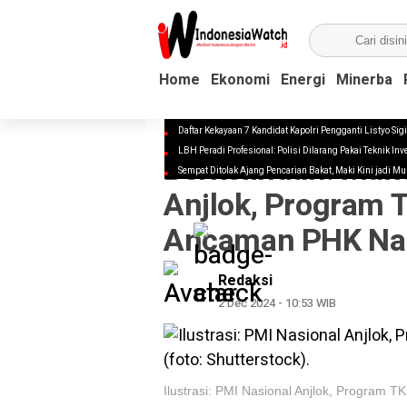
Home
Home
Ekonomi
Ekonomi
Energi
Energi
Minerba
Minerba
Daftar Kekayaan 7 Kandidat Kapolri Pengganti Listyo Sig
EKONOMI
LBH Peradi Profesional: Polisi Dilarang Pakai Teknik In
Berkelindan! Man
Sempat Ditolak Ajang Pencarian Bakat, Maki Kini jadi Mu
Anjlok, Program 
Ancaman PHK Na
Redaksi
2 Dec 2024 - 10:53 WIB
Ilustrasi: PMI Nasional Anjlok, Program 