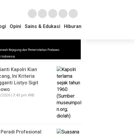
ogi
ogi
Opini
Opini
Sains & Edukasi
Sains & Edukasi
Hiburan
Hiburan
arwah Kejagung dan Pemerintahan Prabowo
ews Update
di Indonesia
Ganti Kapolri Kian
ang, Ini Kriteria
ganti Listyo Sigit
bowo
/2026 | 3:43 pm WIB
Peradi Profesional: