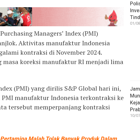
Poli
Inve
Tind
01/08
Purchasing Managers’ Index (PMI)
njlok. Aktivitas manufaktur Indonesia
lami kontraksi di November 2024.
 masa koreksi manufaktur RI menjadi lima
ex (PMI) yang dirilis S&P Global hari ini,
Jamp
Mun
 PMI manufaktur Indonesia terkontraksi ke
Kej
ata tersebut memperpanjang kontraksi
Pra
10/07
Pertamina Malah Tolak Banyak Produk Dalam