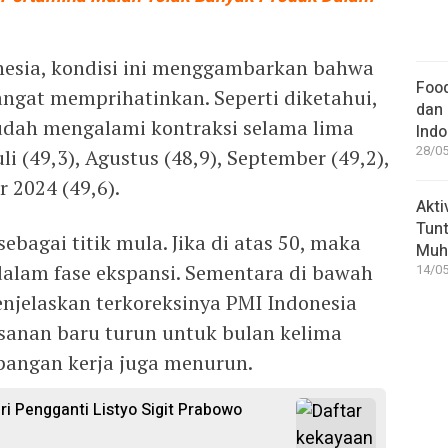
onesia, kondisi ini menggambarkan bahwa
Food
angat memprihatinkan. Seperti diketahui,
dan 
udah mengalami kontraksi selama lima
Indo
28/05
i (49,3), Agustus (48,9), September (49,2),
 2024 (49,6).
Akti
Tunt
agai titik mula. Jika di atas 50, maka
Muh
dalam fase ekspansi. Sementara di bawah
14/05
enjelaskan terkoreksinya PMI Indonesia
sanan baru turun untuk bulan kelima
apangan kerja juga menurun.
ri Pengganti Listyo Sigit Prabowo