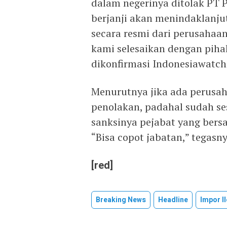
dalam negerinya ditolak PT 
berjanji akan menindaklanju
secara resmi dari perusahaan
kami selesaikan dengan pihak
dikonfirmasi Indonesiawatch.
Menurutnya jika ada perus
penolakan, padahal sudah se
sanksinya pejabat yang bersa
“Bisa copot jabatan,” tegasny
[red]
Breaking News
Headline
Impor I