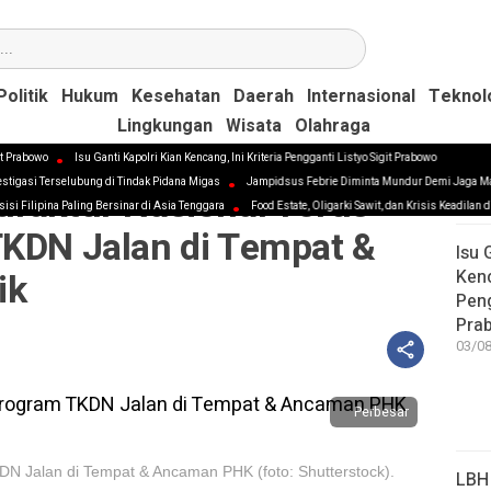
Politik
Politik
Hukum
Hukum
Kesehatan
Kesehatan
Daerah
Daerah
Internasional
Internasional
Teknol
Teknol
Lingkungan
Lingkungan
Wisata
Wisata
Olahraga
Olahraga
it Prabowo
Isu Ganti Kapolri Kian Kencang, Ini Kriteria Pengganti Listyo Sigit Prabowo
vestigasi Terselubung di Tindak Pidana Migas
Jampidsus Febrie Diminta Mundur Demi Jaga M
N
ufaktur Nasional Terus
sisi Filipina Paling Bersinar di Asia Tenggara
Food Estate, Oligarki Sawit, dan Krisis Keadilan 
TKDN Jalan di Tempat &
Isu 
ik
Kenc
Peng
Pra
03/08
Perbesar
TKDN Jalan di Tempat & Ancaman PHK (foto: Shutterstock).
LBH 