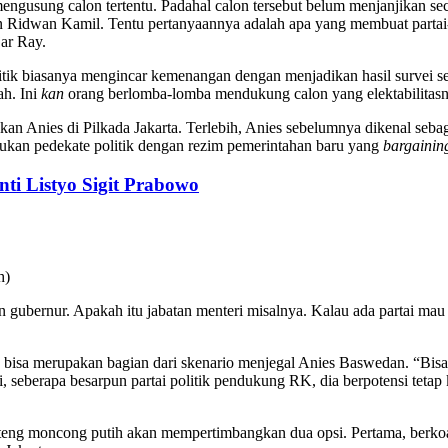
gusung calon tertentu. Padahal calon tersebut belum menjanjikan secar
an Ridwan Kamil. Tentu pertanyaannya adalah apa yang membuat part
ar Ray.
olitik biasanya mengincar kemenangan dengan menjadikan hasil survei 
ah. Ini
kan
orang berlomba-lomba mendukung calon yang elektabilitasny
n Anies di Pilkada Jakarta. Terlebih, Anies sebelumnya dikenal seba
ukan pedekate politik dengan rezim pemerintahan baru yang
bargainin
nti Listyo Sigit Prabowo
tan gubernur. Apakah itu jabatan menteri misalnya. Kalau ada partai
 bisa merupakan bagian dari skenario menjegal Anies Baswedan. “Bisa i
ini, seberapa besarpun partai politik pendukung RK, dia berpotensi teta
nteng moncong putih akan mempertimbangkan dua opsi. Pertama, berko