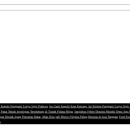
 Kapolri Pengganti Listyo Sigit Prabowo
Isu Ganti Kapolri Kian Kencang, Ini Kriteria Pengganti Listyo Sigi
g Pakai Teknik Investigasi Terselubung di Tindak Pidana Migas
Jampidsus Febrie Diminta Mundur Demi Jaga
ilkada Jakarta
pat Ditolak Ajang Pencarian Bakat, Maki Kini jadi Musisi Filipina Paling Bersinar di Asia Tenggara
Food Esta
a