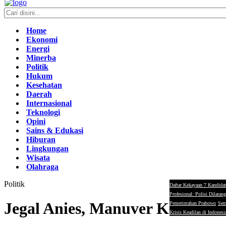
Home
Ekonomi
Energi
Minerba
Politik
Hukum
Kesehatan
Daerah
Internasional
Teknologi
Opini
Sains & Edukasi
Hiburan
Lingkungan
Wisata
Olahraga
Politik
Daftar Kekayaan 7 Kandidat
Profesional: Polisi Dilaran
Jegal Anies, Manuver KIM di P
Pemerintahan Prabowo
Sem
Krisis Keadilan di Indonesi