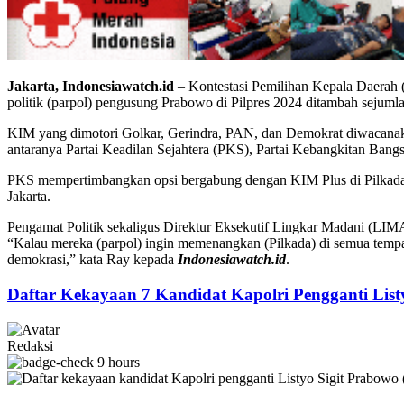
Jakarta, Indonesiawatch.id
– Kontestasi Pemilihan Kepala Daerah 
politik (parpol) pengusung Prabowo di Pilpres 2024 ditambah sejum
KIM yang dimotori Golkar, Gerindra, PAN, dan Demokrat diwacanakan
antaranya Partai Keadilan Sejahtera (PKS), Partai Kebangkitan Ban
PKS mempertimbangkan opsi bergabung dengan KIM Plus di Pilkada
Jakarta.
Pengamat Politik sekaligus Direktur Eksekutif Lingkar Madani (LIM
“Kalau mereka (parpol) ingin memenangkan (Pilkada) di semua temp
demokrasi,” kata Ray kepada
Indonesiawatch.id
.
Daftar Kekayaan 7 Kandidat Kapolri Pengganti List
Redaksi
9 hours