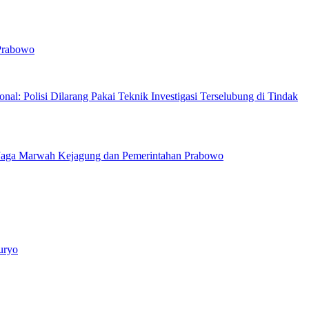
 Prabowo
nal: Polisi Dilarang Pakai Teknik Investigasi Terselubung di Tindak
Jaga Marwah Kejagung dan Pemerintahan Prabowo
uryo