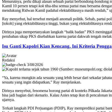
Menurutnya, perlu dikaji alasan sebuah partai berbondong-bondong men
Kamil 10 persen tetapi
kok
tiba-tiba semua partai mau bersama deng
mendukung Ridwan Kamil padahal elektabilitasnya masih rendah,” uj
Ray menyebut, hal tersebut menjadi anomali politik. Sebab, partai p
[tokoh] yang elektabilitasnya tinggi, bukan yang elektabilitasnya rend
Dirinya juga mempertanyakan langkah “balik badan” PKS meninggalka
perubahan sikap PKS disebabkan karena partai dakwah tengah melak
Isu Ganti Kapolri Kian Kencang, Ini Kriteria Pengga
Redaksi
3/08/2026
“Ya, karena mungkin ada sesuatu yang lebih besar dari sekadar jaba
sesuatu yang ingin didapatkan,” Ray menjelaskan.
Dirinya menyebut, fenomena borong partai di konteks Pilkada Jakarta
bisa jadi bagian dari skenario. Kalau Anies tetap ikut di pencalonan 
ujarnya.
Terkait langkah PDI Perjuangan (PDIP), Ray memprediksi partai ba