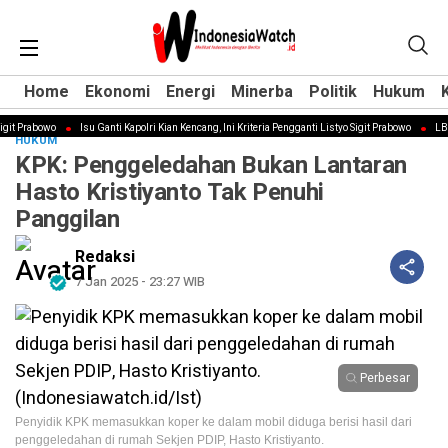
Home
Home
Ekonomi
Ekonomi
Energi
Energi
Minerba
Minerba
Politik
Politik
Hukum
Hukum
it Prabowo
Isu Ganti Kapolri Kian Kencang, Ini Kriteria Pengganti Listyo Sigit Prabowo
LBH P
HUKUM
KPK: Penggeledahan Bukan Lantaran
Hasto Kristiyanto Tak Penuhi
Panggilan
Redaksi
7 Jan 2025 - 23:27 WIB
Perbesar
Penyidik KPK memasukkan koper ke dalam mobil diduga berisi hasil dari
penggeledahan di rumah Sekjen PDIP, Hasto Kristiyanto.