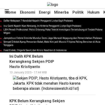
Home
Home
Ekonomi
Ekonomi
Energi
Energi
Minerba
Minerba
Politik
Politik
Hukum
Hukum
Daftar Kekayaan 7 Kandidat Kapolri Pengganti Listyo Sigit Prabowo
Isu Ganti Kapolri Kian Kencang, Ini Kriteria Pengganti Listyo Sigit Prabowo
LBH Peradi Profesional: Polisi Dilarang Pakai Teknik Investigasi Terselubung di Tindak Pidana
Migas
Sekjen PDIP
Jampidsus Febrie Diminta Mundur Demi Jaga Marwah Kejagung dan Pemerintahan Prabowo
Sempat Ditolak Ajang Pencarian Bakat, Maki Kini jadi Musisi Filipina Paling Bersinar di Asia
Tenggara
Food Estate, Oligarki Sawit, dan Krisis Keadilan di Indonesia
Ini Dalih KPK Belum
Kerangkeng Sekjen PDIP
Hasto Kristiyanto
13 January 2025 - 17:44 WIB
KPK Belum Kerangkeng Sekjen