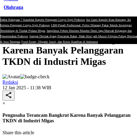
Olahraga
Daftar Kekayaan 7 Kandidat Kapolri Pengganti Listyo Sigit Prabowo
Isu Ganti Kapolri Kian Kencang, Ini
Energi
Kriteria Pengganti Listyo Sigit Prabowo
LBH Peradi Profesional: Polisi Dilarang Pakai Teknik Investigasi
Terselubung di Tindak Pidana Migas
Jampidsus Febrie Diminta Mundur Demi Jaga Marwah Kejagung dan
Pengusaha Terancam Bangkrut
Pemerintahan Prabowo
Sempat Ditolak Ajang Pencarian Bakat, Maki Kini jadi Musisi Filipina Paling Bersina
di Asia Tenggara
Food Estate, Oligarki Sawit, dan Krisis Keadilan di Indonesia
Karena Banyak Pelanggaran
TKDN di Industri Migas
Redaksi
12 Jan 2025 - 11:38 WIB
×
Pengusaha Terancam Bangkrut Karena Banyak Pelanggaran
TKDN di Industri Migas
Share this article