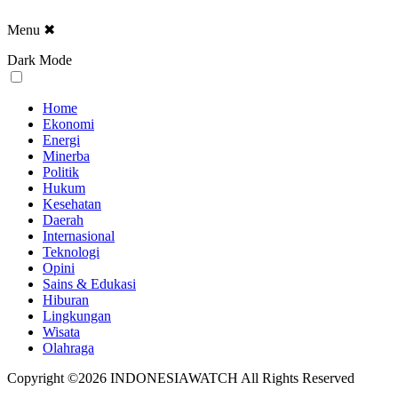
Menu
✖
Dark Mode
Home
Ekonomi
Energi
Minerba
Politik
Hukum
Kesehatan
Daerah
Internasional
Teknologi
Opini
Sains & Edukasi
Hiburan
Lingkungan
Wisata
Olahraga
Copyright ©2026 INDONESIAWATCH All Rights Reserved