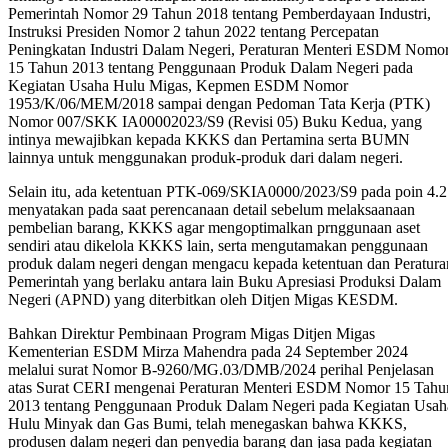
Pemerintah Nomor 29 Tahun 2018 tentang Pemberdayaan Industri,
Instruksi Presiden Nomor 2 tahun 2022 tentang Percepatan
Peningkatan Industri Dalam Negeri, Peraturan Menteri ESDM Nomo
15 Tahun 2013 tentang Penggunaan Produk Dalam Negeri pada
Kegiatan Usaha Hulu Migas, Kepmen ESDM Nomor
1953/K/06/MEM/2018 sampai dengan Pedoman Tata Kerja (PTK)
Nomor 007/SKK IA00002023/S9 (Revisi 05) Buku Kedua, yang
intinya mewajibkan kepada KKKS dan Pertamina serta BUMN
lainnya untuk menggunakan produk-produk dari dalam negeri.
Selain itu, ada ketentuan PTK-069/SKIA0000/2023/S9 pada poin 4.2
menyatakan pada saat perencanaan detail sebelum melaksaanaan
pembelian barang, KKKS agar mengoptimalkan prnggunaan aset
sendiri atau dikelola KKKS lain, serta mengutamakan penggunaan
produk dalam negeri dengan mengacu kepada ketentuan dan Peratura
Pemerintah yang berlaku antara lain Buku Apresiasi Produksi Dalam
Negeri (APND) yang diterbitkan oleh Ditjen Migas KESDM.
Bahkan Direktur Pembinaan Program Migas Ditjen Migas
Kementerian ESDM Mirza Mahendra pada 24 September 2024
melalui surat Nomor B-9260/MG.03/DMB/2024 perihal Penjelasan
atas Surat CERI mengenai Peraturan Menteri ESDM Nomor 15 Tahu
2013 tentang Penggunaan Produk Dalam Negeri pada Kegiatan Usah
Hulu Minyak dan Gas Bumi, telah menegaskan bahwa KKKS,
produsen dalam negeri dan penyedia barang dan jasa pada kegiatan