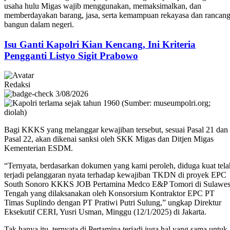
usaha hulu Migas wajib menggunakan, memaksimalkan, dan
memberdayakan barang, jasa, serta kemampuan rekayasa dan rancan
bangun dalam negeri.
Isu Ganti Kapolri Kian Kencang, Ini Kriteria
Pengganti Listyo Sigit Prabowo
Redaksi
3/08/2026
Bagi KKKS yang melanggar kewajiban tersebut, sesuai Pasal 21 dan
Pasal 22, akan dikenai sanksi oleh SKK Migas dan Ditjen Migas
Kementerian ESDM.
“Ternyata, berdasarkan dokumen yang kami peroleh, diduga kuat tela
terjadi pelanggaran nyata terhadap kewajiban TKDN di proyek EPC
South Sonoro KKKS JOB Pertamina Medco E&P Tomori di Sulawes
Tengah yang dilaksanakan oleh Konsorsium Kontraktor EPC PT
Timas Suplindo dengan PT Pratiwi Putri Sulung,” ungkap Direktur
Eksekutif CERI, Yusri Usman, Minggu (12/1/2025) di Jakarta.
Tak hanya itu, ternyata di Pertamina terjadi juga hal yang sama untuk