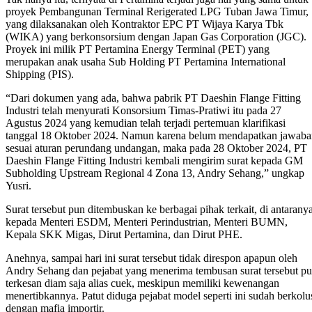
proyek Pembangunan Terminal Rerigerated LPG Tuban Jawa Timur,
yang dilaksanakan oleh Kontraktor EPC PT Wijaya Karya Tbk
(WIKA) yang berkonsorsium dengan Japan Gas Corporation (JGC).
Proyek ini milik PT Pertamina Energy Terminal (PET) yang
merupakan anak usaha Sub Holding PT Pertamina International
Shipping (PIS).
“Dari dokumen yang ada, bahwa pabrik PT Daeshin Flange Fitting
Industri telah menyurati Konsorsium Timas-Pratiwi itu pada 27
Agustus 2024 yang kemudian telah terjadi pertemuan klarifikasi
tanggal 18 Oktober 2024. Namun karena belum mendapatkan jawaba
sesuai aturan perundang undangan, maka pada 28 Oktober 2024, PT
Daeshin Flange Fitting Industri kembali mengirim surat kepada GM
Subholding Upstream Regional 4 Zona 13, Andry Sehang,” ungkap
Yusri.
Surat tersebut pun ditembuskan ke berbagai pihak terkait, di antarany
kepada Menteri ESDM, Menteri Perindustrian, Menteri BUMN,
Kepala SKK Migas, Dirut Pertamina, dan Dirut PHE.
Anehnya, sampai hari ini surat tersebut tidak direspon apapun oleh
Andry Sehang dan pejabat yang menerima tembusan surat tersebut p
terkesan diam saja alias cuek, meskipun memiliki kewenangan
menertibkannya. Patut diduga pejabat model seperti ini sudah berkolu
dengan mafia importir.