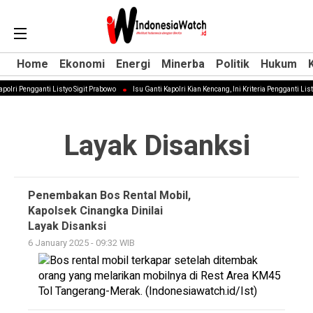
Home
Home
Ekonomi
Ekonomi
Energi
Energi
Minerba
Minerba
Politik
Politik
Hukum
Hukum
polri Pengganti Listyo Sigit Prabowo
Isu Ganti Kapolri Kian Kencang, Ini Kriteria Pengganti List
Layak Disanksi
Penembakan Bos Rental Mobil,
Kapolsek Cinangka Dinilai
Layak Disanksi
6 January 2025 - 09:32 WIB