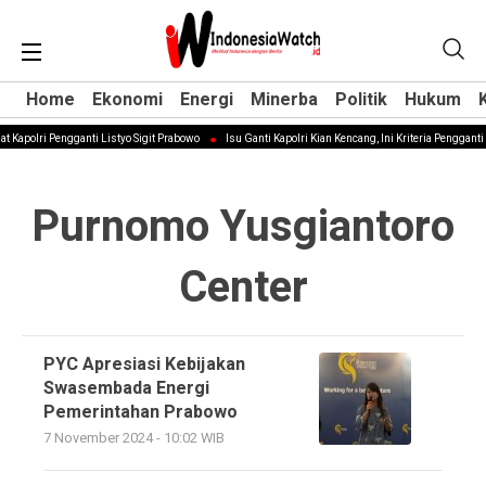
Home
Home
Ekonomi
Ekonomi
Energi
Energi
Minerba
Minerba
Politik
Politik
Hukum
Hukum
t Kapolri Pengganti Listyo Sigit Prabowo
Isu Ganti Kapolri Kian Kencang, Ini Kriteria Pengganti 
Purnomo Yusgiantoro
Center
PYC Apresiasi Kebijakan
Swasembada Energi
Pemerintahan Prabowo
7 November 2024 - 10:02 WIB