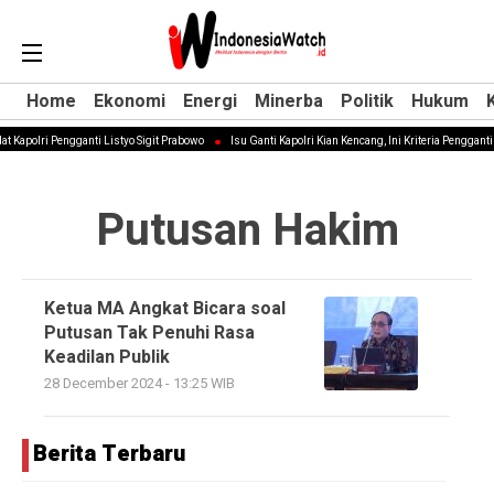
Home
Home
Ekonomi
Ekonomi
Energi
Energi
Minerba
Minerba
Politik
Politik
Hukum
Hukum
t Kapolri Pengganti Listyo Sigit Prabowo
Isu Ganti Kapolri Kian Kencang, Ini Kriteria Pengganti 
Putusan Hakim
Ketua MA Angkat Bicara soal
Putusan Tak Penuhi Rasa
Keadilan Publik
28 December 2024 - 13:25 WIB
Berita Terbaru