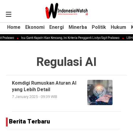
Home
Home
Ekonomi
Ekonomi
Energi
Energi
Minerba
Minerba
Politik
Politik
Hukum
Hukum
it Prabowo
Isu Ganti Kapolri Kian Kencang, Ini Kriteria Pengganti Listyo Sigit Prabowo
LBH P
Regulasi AI
Komdigi Rumuskan Aturan AI
yang Lebih Detail
7 January 2025 - 09:39 WIB
Berita Terbaru