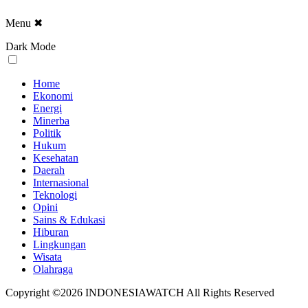
Menu
✖
Dark Mode
Home
Ekonomi
Energi
Minerba
Politik
Hukum
Kesehatan
Daerah
Internasional
Teknologi
Opini
Sains & Edukasi
Hiburan
Lingkungan
Wisata
Olahraga
Copyright ©2026 INDONESIAWATCH All Rights Reserved