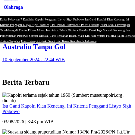
Olahraga
Daftar Kekayaan 7 Kandidat Kapolri Pengganti Listyo Sigit Prabowo
Isu Ganti Kapolri Kian Kencang, Ini
Rizky Ridho
Kriteria Pengganti Listyo Sigit Prabowo
LBH Peradi Profesional: Polisi Dilarang Pakai Teknik Investigasi
Terselubung di Tindak Pidana Migas
Jampidsus Febrie Diminta Mundur Demi Jaga Marwah Kejagung dan
Pemerintahan Prabowo
Sempat Ditolak Ajang Pencarian Bakat, Maki Kini jadi Musisi Filipina Paling Bersina
Laga Dramatis! Indonesia Imbangi
di Asia Tenggara
Food Estate, Oligarki Sawit, dan Krisis Keadilan di Indonesia
Australia Tanpa Gol
10 September 2024 - 22:44 WIB
Berita Terbaru
Isu Ganti Kapolri Kian Kencang, Ini Kriteria Pengganti Listyo Sigit
Prabowo
03/08/2026 | 3:43 pm WIB