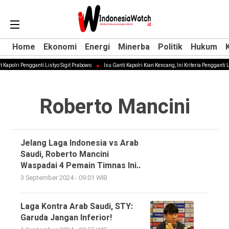
Home
Home
Ekonomi
Ekonomi
Energi
Energi
Minerba
Minerba
Politik
Politik
Hukum
Hukum
 Kapolri Pengganti Listyo Sigit Prabowo
Isu Ganti Kapolri Kian Kencang, Ini Kriteria Pengganti L
Roberto Mancini
Jelang Laga Indonesia vs Arab
Saudi, Roberto Mancini
Waspadai 4 Pemain Timnas Ini..
3 September 2024 - 09:01 WIB
Laga Kontra Arab Saudi, STY:
Garuda Jangan Inferior!