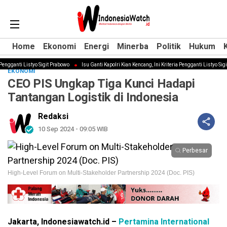
Home
Home
Ekonomi
Ekonomi
Energi
Energi
Minerba
Minerba
Politik
Politik
Hukum
Hukum
ngganti Listyo Sigit Prabowo
Isu Ganti Kapolri Kian Kencang, Ini Kriteria Pengganti Listyo Sigit 
EKONOMI
CEO PIS Ungkap Tiga Kunci Hadapi
Tantangan Logistik di Indonesia
Redaksi
10 Sep 2024 - 09:05 WIB
Perbesar
High-Level Forum on Multi-Stakeholder Partnership 2024 (Doc. PIS)
Jakarta,
Indonesiawatch.id –
Pertamina International