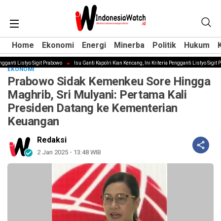
Home
Home
Ekonomi
Ekonomi
Energi
Energi
Minerba
Minerba
Politik
Politik
Hukum
Hukum
anti Listyo Sigit Prabowo
Isu Ganti Kapolri Kian Kencang, Ini Kriteria Pengganti Listyo Sigit Pr
EKONOMI
Prabowo Sidak Kemenkeu Sore Hingga
Maghrib, Sri Mulyani: Pertama Kali
Presiden Datang ke Kementerian
Keuangan
Redaksi
2 Jan 2025 - 13:48 WIB