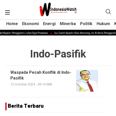
Home
Home
Ekonomi
Ekonomi
Energi
Energi
Minerba
Minerba
Politik
Politik
Hukum
Hukum
t Kapolri Pengganti Listyo Sigit Prabowo
Isu Ganti Kapolri Kian Kencang, Ini Kriteria Pengganti 
Indo-Pasifik
Waspada Pecah Konflik di Indo-
Pasifik
12 October 2024 - 09:14 WIB
Berita Terbaru