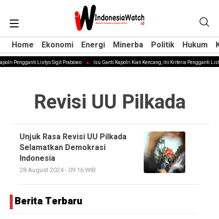
Home
Home
Ekonomi
Ekonomi
Energi
Energi
Minerba
Minerba
Politik
Politik
Hukum
Hukum
polri Pengganti Listyo Sigit Prabowo
Isu Ganti Kapolri Kian Kencang, Ini Kriteria Pengganti List
Revisi UU Pilkada
Unjuk Rasa Revisi UU Pilkada
Selamatkan Demokrasi
Indonesia
28 August 2024 - 09:16 WIB
Berita Terbaru