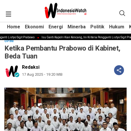
Home
Home
Ekonomi
Ekonomi
Energi
Energi
Minerba
Minerba
Politik
Politik
Hukum
Hukum
ti Listyo Sigit Prabowo
Isu Ganti Kapolri Kian Kencang, Ini Kriteria Pengganti Listyo Sigit Prabo
OPINI
Ketika Pembantu Prabowo di Kabinet,
Beda Tuan
Redaksi
17 Aug 2025 - 19:20 WIB