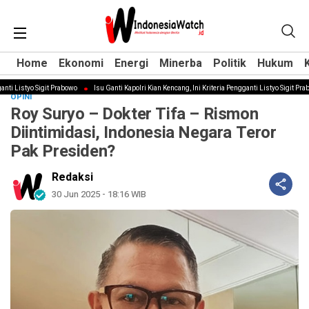
Home
Home
Ekonomi
Ekonomi
Energi
Energi
Minerba
Minerba
Politik
Politik
Hukum
Hukum
i Listyo Sigit Prabowo
Isu Ganti Kapolri Kian Kencang, Ini Kriteria Pengganti Listyo Sigit Prabo
OPINI
Roy Suryo – Dokter Tifa – Rismon
Diintimidasi, Indonesia Negara Teror
Pak Presiden?
Redaksi
30 Jun 2025 - 18:16 WIB