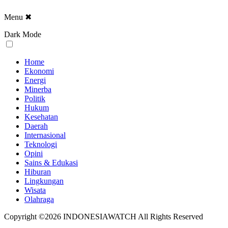
Menu
✖
Dark Mode
Home
Ekonomi
Energi
Minerba
Politik
Hukum
Kesehatan
Daerah
Internasional
Teknologi
Opini
Sains & Edukasi
Hiburan
Lingkungan
Wisata
Olahraga
Copyright ©2026 INDONESIAWATCH All Rights Reserved