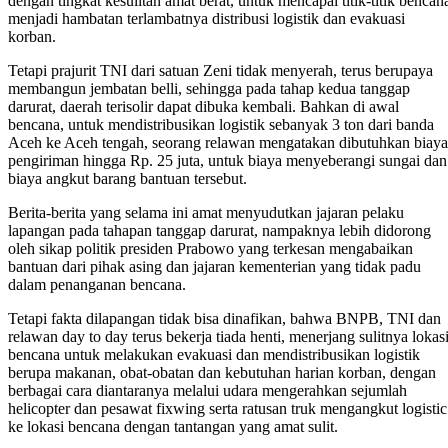
dengan tingkat kesulitan amat berat, untuk mencapai titik-titik bencan
menjadi hambatan terlambatnya distribusi logistik dan evakuasi
korban.
Tetapi prajurit TNI dari satuan Zeni tidak menyerah, terus berupaya
membangun jembatan belli, sehingga pada tahap kedua tanggap
darurat, daerah terisolir dapat dibuka kembali. Bahkan di awal
bencana, untuk mendistribusikan logistik sebanyak 3 ton dari banda
Aceh ke Aceh tengah, seorang relawan mengatakan dibutuhkan biaya
pengiriman hingga Rp. 25 juta, untuk biaya menyeberangi sungai dan
biaya angkut barang bantuan tersebut.
Berita-berita yang selama ini amat menyudutkan jajaran pelaku
lapangan pada tahapan tanggap darurat, nampaknya lebih didorong
oleh sikap politik presiden Prabowo yang terkesan mengabaikan
bantuan dari pihak asing dan jajaran kementerian yang tidak padu
dalam penanganan bencana.
Tetapi fakta dilapangan tidak bisa dinafikan, bahwa BNPB, TNI dan
relawan day to day terus bekerja tiada henti, menerjang sulitnya lokas
bencana untuk melakukan evakuasi dan mendistribusikan logistik
berupa makanan, obat-obatan dan kebutuhan harian korban, dengan
berbagai cara diantaranya melalui udara mengerahkan sejumlah
helicopter dan pesawat fixwing serta ratusan truk mengangkut logistic
ke lokasi bencana dengan tantangan yang amat sulit.