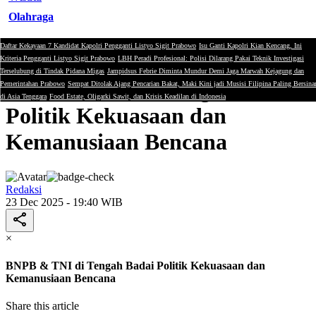
Olahraga
Daftar Kekayaan 7 Kandidat Kapolri Pengganti Listyo Sigit Prabowo
Isu Ganti Kapolri Kian Kencang, Ini
Opini
Kriteria Pengganti Listyo Sigit Prabowo
LBH Peradi Profesional: Polisi Dilarang Pakai Teknik Investigasi
Terselubung di Tindak Pidana Migas
Jampidsus Febrie Diminta Mundur Demi Jaga Marwah Kejagung dan
BNPB & TNI di Tengah Badai
Pemerintahan Prabowo
Sempat Ditolak Ajang Pencarian Bakat, Maki Kini jadi Musisi Filipina Paling Bersina
di Asia Tenggara
Food Estate, Oligarki Sawit, dan Krisis Keadilan di Indonesia
Politik Kekuasaan dan
Kemanusiaan Bencana
Redaksi
23 Dec 2025 - 19:40 WIB
×
BNPB & TNI di Tengah Badai Politik Kekuasaan dan
Kemanusiaan Bencana
Share this article