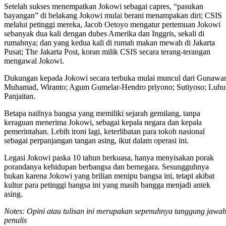
Setelah sukses menempatkan Jokowi sebagai capres, “pasukan
bayangan” di belakang Jokowi mulai berani menampakan diri; CSIS
melalui petinggi mereka, Jacob Oetoyo mengatur pertemuan Jokowi
sebanyak dua kali dengan dubes Amerika dan Inggris, sekali di
rumahnya; dan yang kedua kali di rumah makan mewah di Jakarta
Pusat; The Jakarta Post, koran milik CSIS secara terang-terangan
mengawal Jokowi.
Dukungan kepada Jokowi secara terbuka mulai muncul dari Gunawa
Muhamad, Wiranto; Agum Gumelar-Hendro priyono; Sutiyoso; Luhu
Panjaitan.
Betapa naifnya bangsa yang memiliki sejarah gemilang, tanpa
keraguan menerima Jokowi, sebagai kepala negara dan kepala
pemerintahan. Lebih ironi lagi, keterlibatan para tokoh nasional
sebagai perpanjangan tangan asing, ikut dalam operasi ini.
Legasi Jokowi paska 10 tahun berkuasa, hanya menyisakan porak
porandanya kehidupan berbangsa dan bernegara. Sesungguhnya
bukan karena Jokowi yang brilian menipu bangsa ini, tetapi akibat
kultur para petinggi bangsa ini yang masih bangga menjadi antek
asing.
Notes: Opini atau tulisan ini merupakan sepenuhnya tanggung jawa
penulis