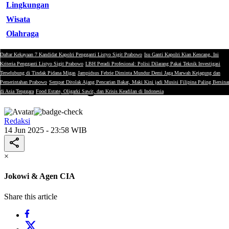
Lingkungan
Wisata
Olahraga
Daftar Kekayaan 7 Kandidat Kapolri Pengganti Listyo Sigit Prabowo
Isu Ganti Kapolri Kian Kencang, Ini
Opini
Kriteria Pengganti Listyo Sigit Prabowo
LBH Peradi Profesional: Polisi Dilarang Pakai Teknik Investigasi
Terselubung di Tindak Pidana Migas
Jampidsus Febrie Diminta Mundur Demi Jaga Marwah Kejagung dan
Jokowi & Agen CIA
Pemerintahan Prabowo
Sempat Ditolak Ajang Pencarian Bakat, Maki Kini jadi Musisi Filipina Paling Bersina
di Asia Tenggara
Food Estate, Oligarki Sawit, dan Krisis Keadilan di Indonesia
Redaksi
14 Jun 2025 - 23:58 WIB
×
Jokowi & Agen CIA
Share this article