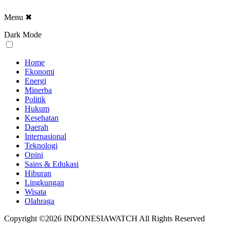
Menu
✖
Dark Mode
Home
Ekonomi
Energi
Minerba
Politik
Hukum
Kesehatan
Daerah
Internasional
Teknologi
Opini
Sains & Edukasi
Hiburan
Lingkungan
Wisata
Olahraga
Copyright ©2026 INDONESIAWATCH All Rights Reserved