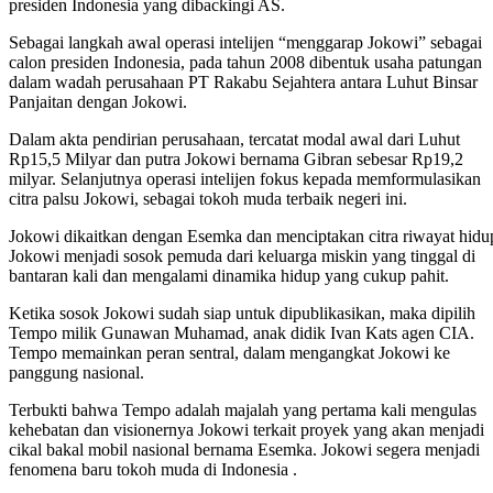
presiden Indonesia yang dibackingi AS.
Sebagai langkah awal operasi intelijen “menggarap Jokowi” sebagai
calon presiden Indonesia, pada tahun 2008 dibentuk usaha patungan
dalam wadah perusahaan PT Rakabu Sejahtera antara Luhut Binsar
Panjaitan dengan Jokowi.
Dalam akta pendirian perusahaan, tercatat modal awal dari Luhut
Rp15,5 Milyar dan putra Jokowi bernama Gibran sebesar Rp19,2
milyar. Selanjutnya operasi intelijen fokus kepada memformulasikan
citra palsu Jokowi, sebagai tokoh muda terbaik negeri ini.
Jokowi dikaitkan dengan Esemka dan menciptakan citra riwayat hidu
Jokowi menjadi sosok pemuda dari keluarga miskin yang tinggal di
bantaran kali dan mengalami dinamika hidup yang cukup pahit.
Ketika sosok Jokowi sudah siap untuk dipublikasikan, maka dipilih
Tempo milik Gunawan Muhamad, anak didik Ivan Kats agen CIA.
Tempo memainkan peran sentral, dalam mengangkat Jokowi ke
panggung nasional.
Terbukti bahwa Tempo adalah majalah yang pertama kali mengulas
kehebatan dan visionernya Jokowi terkait proyek yang akan menjadi
cikal bakal mobil nasional bernama Esemka. Jokowi segera menjadi
fenomena baru tokoh muda di Indonesia .