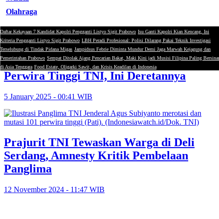
Olahraga
Daftar Kekayaan 7 Kandidat Kapolri Pengganti Listyo Sigit Prabowo
Isu Ganti Kapolri Kian Kencang, Ini
Panglima TNI
Kriteria Pengganti Listyo Sigit Prabowo
LBH Peradi Profesional: Polisi Dilarang Pakai Teknik Investigasi
Terselubung di Tindak Pidana Migas
Jampidsus Febrie Diminta Mundur Demi Jaga Marwah Kejagung dan
Pemerintahan Prabowo
Sempat Ditolak Ajang Pencarian Bakat, Maki Kini jadi Musisi Filipina Paling Bersina
Panglima TNI Rotasi dan Mutasi 101
di Asia Tenggara
Food Estate, Oligarki Sawit, dan Krisis Keadilan di Indonesia
Perwira Tinggi TNI, Ini Deretannya
5 January 2025 - 00:41 WIB
Prajurit TNI Tewaskan Warga di Deli
Serdang, Amnesty Kritik Pembelaan
Panglima
12 November 2024 - 11:47 WIB