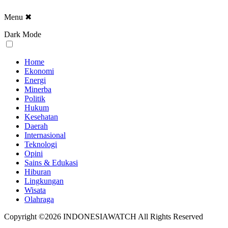
Menu
✖
Dark Mode
Home
Ekonomi
Energi
Minerba
Politik
Hukum
Kesehatan
Daerah
Internasional
Teknologi
Opini
Sains & Edukasi
Hiburan
Lingkungan
Wisata
Olahraga
Copyright ©2026 INDONESIAWATCH All Rights Reserved