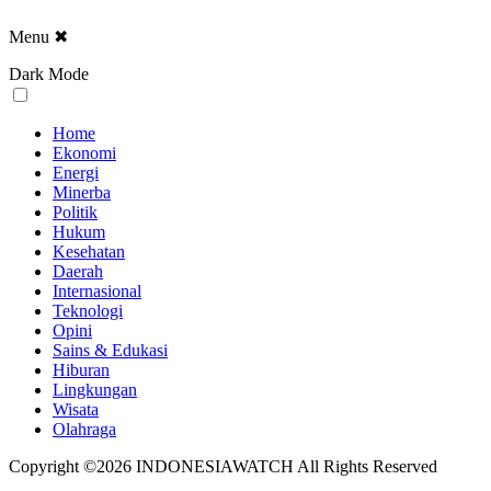
Menu
✖
Dark Mode
Home
Ekonomi
Energi
Minerba
Politik
Hukum
Kesehatan
Daerah
Internasional
Teknologi
Opini
Sains & Edukasi
Hiburan
Lingkungan
Wisata
Olahraga
Copyright ©2026 INDONESIAWATCH All Rights Reserved